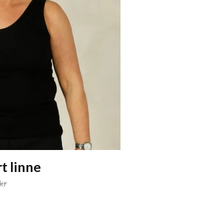
t linne
kr
250 kr