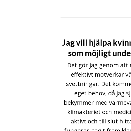
Jag vill hjälpa kvi
som möjligt unde
Det gör jag genom att
effektivt motverkar v
svettningar. Det kommer
eget behov, då jag sj
bekymmer med värmeval
klimakteriet och medici
aktivt och till slut hi
fungerar, tagit fram k