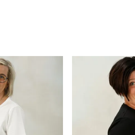
kläder som lindrar dina v
na i ett smart material som svalkar när du beh