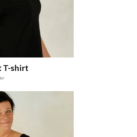
 T-shirt
kr
375 kr