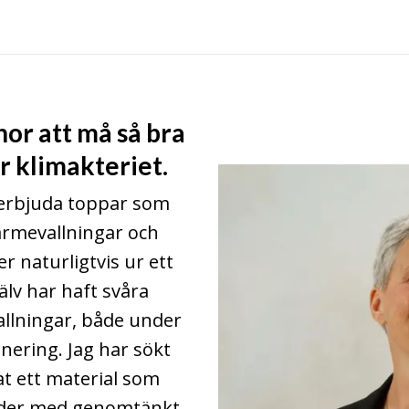
nnor att må så bra
r klimakteriet.
 erbjuda toppar som
ärmevallningar och
 naturligtvis ur ett
älv har haft svåra
lningar, både under
nering. Jag har sökt
ttat ett material som
läder med genomtänkt