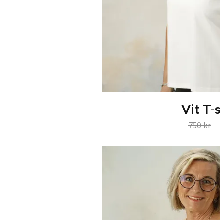
Vit T-
750 kr
3