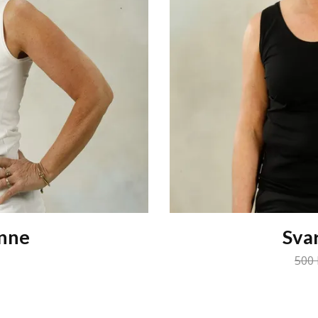
inne
Svar
50 kr
500 