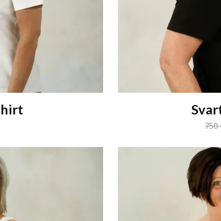
shirt
Svart
75 kr
750 