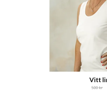
Vitt l
500 kr
2