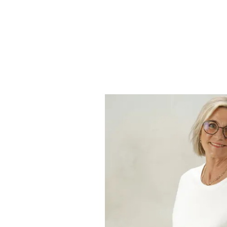
Äntligen 
Framtag