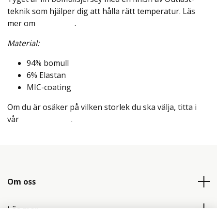
teknik som hjälper dig att hålla rätt temperatur. Läs
mer om
materialet
.
Material:
94% bomull
6% Elastan
MIC-coating
Om du är osäker på vilken storlek du ska välja, titta i
vår
Storleksguide
.
Om oss
Läs mer